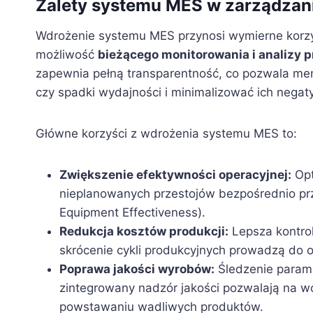
Zalety systemu MES w zarządzan
Wdrożenie systemu MES przynosi wymierne korzyśc
możliwość
bieżącego monitorowania i analizy 
zapewnia pełną transparentność, co pozwala me
czy spadki wydajności i minimalizować ich negat
Główne korzyści z wdrożenia systemu MES to:
Zwiększenie efektywności operacyjnej:
Opt
nieplanowanych przestojów bezpośrednio prz
Equipment Effectiveness).
Redukcja kosztów produkcji:
Lepsza kontro
skrócenie cykli produkcyjnych prowadzą do 
Poprawa jakości wyrobów:
Śledzenie parame
zintegrowany nadzór jakości pozwalają na w
powstawaniu wadliwych produktów.