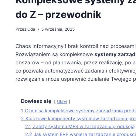
do Z – przewodnik
Przez
Oda
5 września, 2025
Chaos informacyjny i brak kontroli nad procesam
Rozwiązaniem są kompleksowe
systemy zarząd
obszarów – od planowania, przez realizację, po
co pozwala automatyzować zadania i efektywniej 
rozwiązanie może usprawnić działanie Twojego p
Dowiesz się
Ukryj
1
Czym są kompleksowe systemy zarządzania prod
2
Kluczowe komponenty systemów zarządzania pro
2.1
Zalety systemu MES w zarządzaniu produkcją
2.2
Jak system ERP wspiera zarządzanie produkc