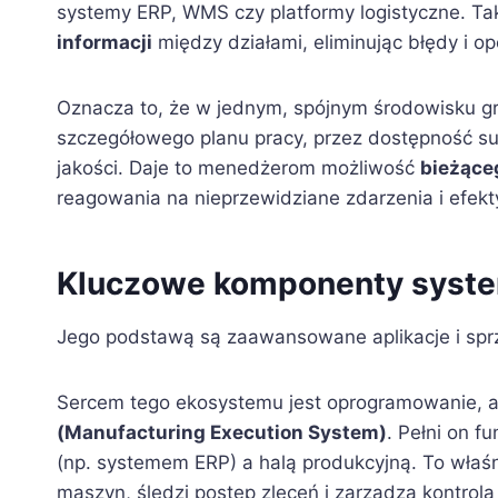
systemy ERP, WMS czy platformy logistyczne. Ta
informacji
między działami, eliminując błędy i 
Oznacza to, że w jednym, spójnym środowisku g
szczegółowego planu pracy, przez dostępność sur
jakości. Daje to menedżerom możliwość
bieżące
reagowania na nieprzewidziane zdarzenia i efek
Kluczowe komponenty syste
Jego podstawą są zaawansowane aplikacje i sprzę
Sercem tego ekosystemu jest oprogramowanie, a
(Manufacturing Execution System)
. Pełni on 
(np. systemem ERP) a halą produkcyjną. To właś
maszyn, śledzi postęp zleceń i zarządza kontrolą 