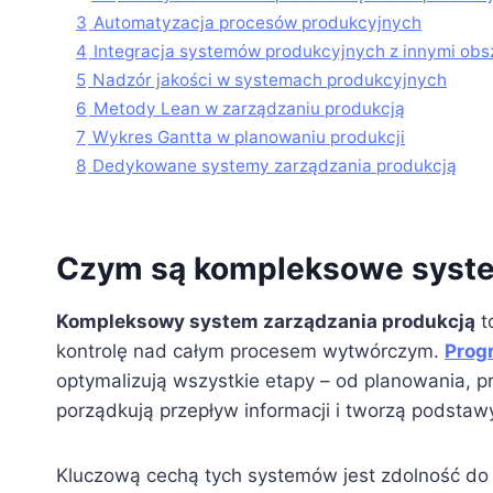
3
Automatyzacja procesów produkcyjnych
4
Integracja systemów produkcyjnych z innymi obs
5
Nadzór jakości w systemach produkcyjnych
6
Metody Lean w zarządzaniu produkcją
7
Wykres Gantta w planowaniu produkcji
8
Dedykowane systemy zarządzania produkcją
Czym są kompleksowe syste
Kompleksowy system zarządzania produkcją
t
kontrolę nad całym procesem wytwórczym.
Prog
optymalizują wszystkie etapy – od planowania, pr
porządkują przepływ informacji i tworzą podsta
Kluczową cechą tych systemów jest zdolność do i