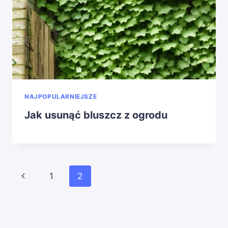
NAJPOPULARNIEJSZE
Jak usunąć bluszcz z ogrodu
Nawigacja
Poprzednia
1
2
strony
strona