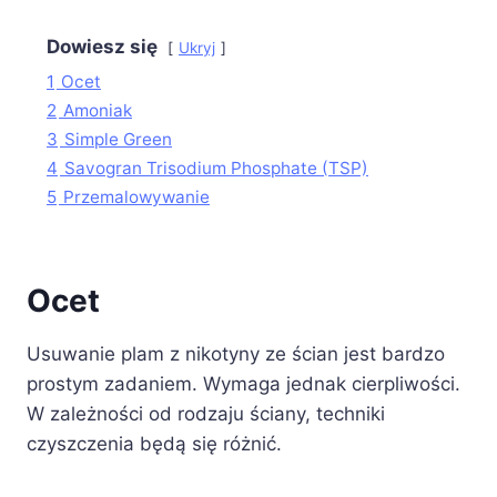
Dowiesz się
Ukryj
1
Ocet
2
Amoniak
3
Simple Green
4
Savogran Trisodium Phosphate (TSP)
5
Przemalowywanie
Ocet
Usuwanie plam z nikotyny ze ścian jest bardzo
prostym zadaniem. Wymaga jednak cierpliwości.
W zależności od rodzaju ściany, techniki
czyszczenia będą się różnić.